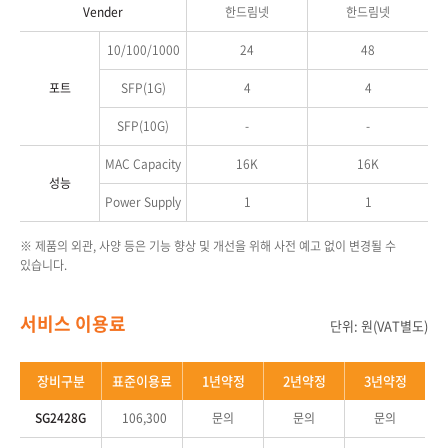
Vender
한드림넷
한드림넷
10/100/1000
24
48
포트
SFP(1G)
4
4
SFP(10G)
-
-
MAC Capacity
16K
16K
성능
Power Supply
1
1
※ 제품의 외관, 사양 등은 기능 향상 및 개선을 위해 사전 예고 없이 변경될 수
있습니다.
서비스 이용료
단위: 원(VAT별도)
장비구분
표준이용료
1년약정
2년약정
3년약정
SG2428G
106,300
문의
문의
문의